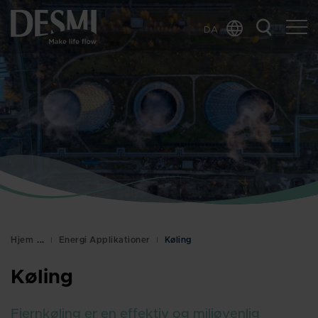
DA
Global
Chinese
Dutch
French
German
Italian
Korean
Norwegian
Bokmål
Hjem
Energi Applikationer
Køling
Polish
Spanish
Køling
Swedish
Fjernkøling er en effektiv og miljøvenlig