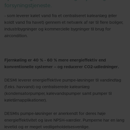
forsyningstjeneste.
- som leverer kølet vand fra et centraliseret køleanlæg (eller
koldt vand fra havet) gennem et netværk af rør til flere boliger,
industribygninger og kommercielle bygninger til brug for
aircondition.
Fjernkøling er 40 % - 60 % mere energieffektiv end
konventionelle systemer – og reducerer CO2-udledninger.
DESMI leverer energieffektive pumpe-løsninger til vandindtag
(f.eks. havvand) og centraliserede køleanlæg
(kondensatorpumper, kølevandspumper samt pumper til
køletårnapplikationer).
DESMIs pumpe-løsninger er anerkendt for deres høje
energieffektivitet og lave NPSH-værdier. Pumperne har en lang
levetid og er meget vedligeholdelsesvenlige.