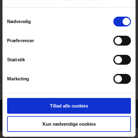
ESL Centrifugalpumpe
Højeffektive in-line og horisontale end-suction et-
Samtykkevalg
trinscentrifugalpumper
Nødvendig
Op til 200 m³/t
Præferencer
Vi kan levere pumper med kapaciteter op til 4.000 m³/t,
trykklassificeringer op til PN25 og til en række medier som
Statistik
f.eks. havvand og glykol.
Marketing
Tillad alle cookies
LÆR MERE
Kun nødvendige cookies
Fjernkøling Brochure