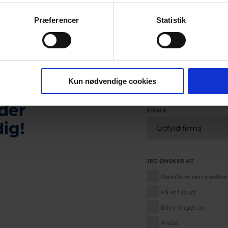
Præferencer
Statistik
*
NAVN
Kun nødvendige cookies
der
FIRMA
dig!
JEG ØNSKER AT
Bestille et serviceefte
Få et tilbud
Blive ringet op
Andet