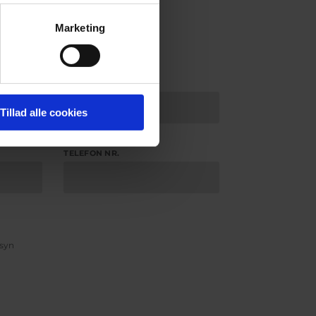
Marketing
*
E-MAIL
Tillad alle cookies
TELEFON NR.
rsyn