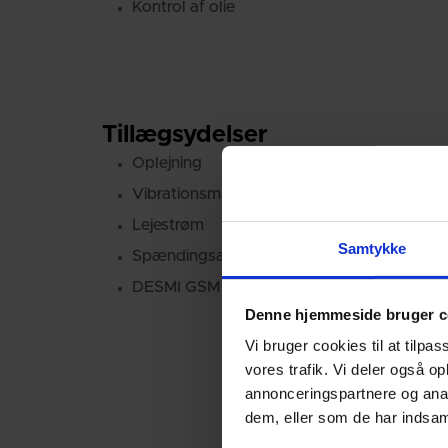
Kontrol af olie
Tillægsydelser
Oplejning
Vibrationsmåling
Lejestrøm
Samtykke
Spændingsanalyse
DESMI GSM Alarmmodul
Denne hjemmeside bruger c
Vi bruger cookies til at tilpas
vores trafik. Vi deler også 
annonceringspartnere og anal
dem, eller som de har indsaml