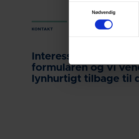
Samtykkevalg
Nødvendig
KONTAKT
Interesseret? Udfyld
formularen og vi ven
lynhurtigt tilbage til 