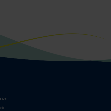
s på
ook