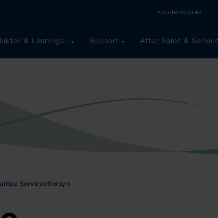
Kundehistorier
ukter & Løsninger
Support
After Sales & Servic
umpe Serviceeftersyn