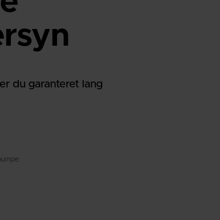
e
ersyn
er du garanteret lang
 pumpe: