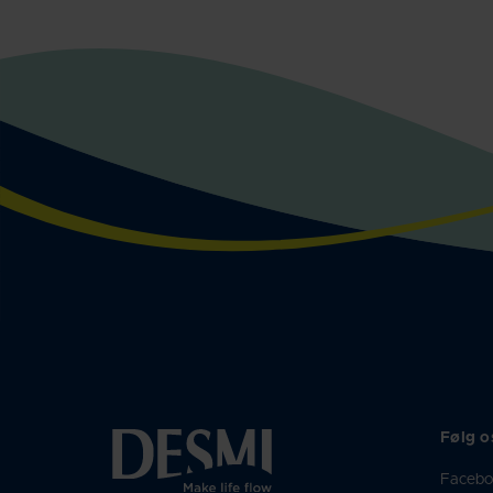
Følg o
Faceb