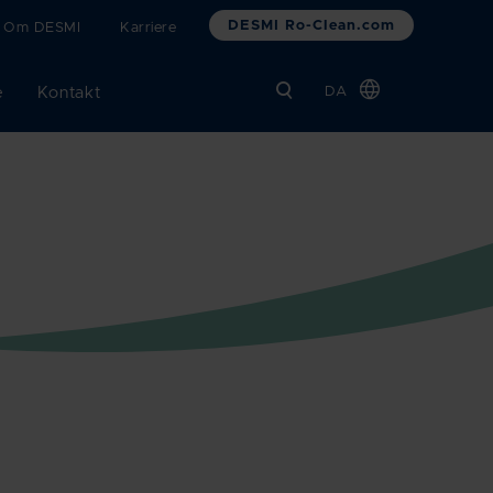
DESMI Ro-Clean.com
Om DESMI
Karriere
e
Kontakt
DA
Global
Chinese
Dutch
French
German
Italian
Korean
Norwegian
Bokmål
Polish
Spanish